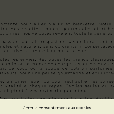
rtante pour allier plaisir et bien-être. Notre
frir des recettes saines, gourmandes et rich
ionnés, nos veloutés révèlent toute la générosité
passion, dans le respect du savoir-faire traditi
imples et naturels, sans colorants ni conservateu
nutritives et toute leur authenticité.
tes les envies. Retrouvez les grands classiq
u cumin ou la crème de courgettes, et découvrez 
lait de coco ou la soupe de potiron parfumée
 saveurs, pour une pause gourmande et équilibré
e, un dîner léger ou pour réchauffer les soirée
t vitalité à chaque repas. Servies seules ou 
s’adaptent à vos envies du quotidien.
’est privilégier une alimentation saine, équilib
spectueuse de la saisonnalité.
Gérer le consentement aux cookies
x et savoureux : commandez dès maintenant nos 