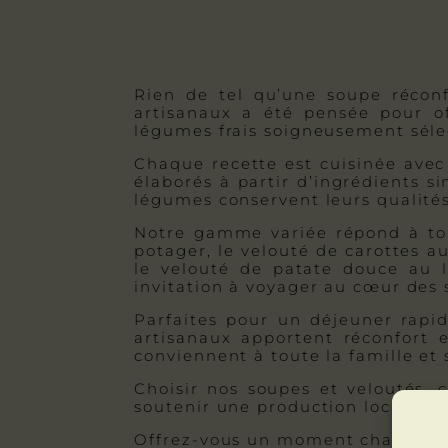
Rien de tel qu’une soupe réconfo
artisanaux a été pensée pour of
légumes frais soigneusement sélect
Chaque recette est cuisinée avec 
élaborés à partir d’ingrédients s
légumes conservent leurs qualités 
Notre gamme variée répond à tou
potager, le velouté de carottes a
le velouté de patate douce au 
invitation à voyager au cœur des
Parfaites pour un déjeuner rapid
artisanaux apportent réconfort e
conviennent à toute la famille et 
Choisir nos soupes et veloutés, c
soutenir une production locale re
Offrez-vous un moment chaleureu