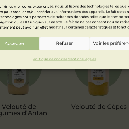
ne cuisine authentique.
ffrir les meilleures expériences, nous utilisons des technologies telles que l
s pour stocker et/ou accéder aux informations des appareils. Le fait de con
 technologies nous permettra de traiter des données telles que le comport
igation ou les ID uniques sur ce site. Le fait de ne pas consentir ou de retir
tement peut avoir un effet négatif sur certaines caractéristiques et foncti
Accepter
Refuser
Voir les préfére
Politique de cookies
Mentions légales
Velouté de
Velouté de Cèpes
gumes d’Antan