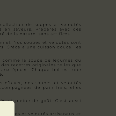
 collection de soupes et veloutés
es en saveurs. Préparés avec des
 de la nature, sans artifices.
onnel. Nos soupes et veloutés sont
rs. Grâce à une cuisson douce, les
ues comme la soupe de légumes du
des recettes originales telles que
 aux épices. Chaque bol est une
e.
s d’hiver, nos soupes et veloutés
accompagnées de pain frais, elles
rée et pleine de goût. C’est aussi
soupes et veloutés artisanaux et