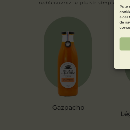
redécouvrez le plaisir simple d’u
Pour o
cookie
à ces
de nav
consen
Gazpacho
Lé