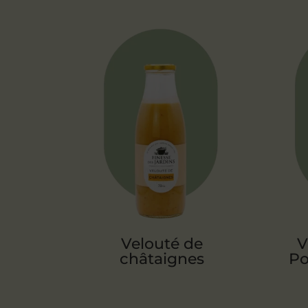
Velouté de
V
châtaignes
Po