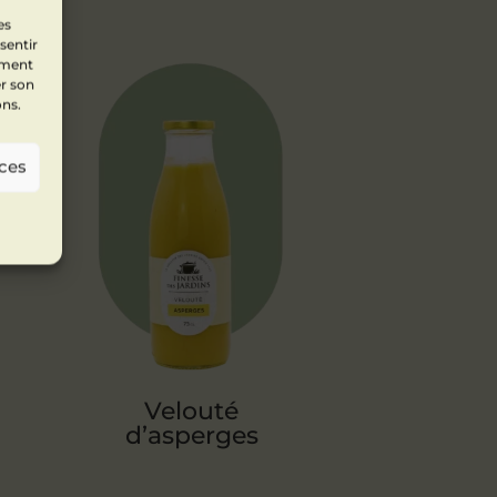
es
sentir
ement
er son
ons.
nces
Velouté
d’asperges