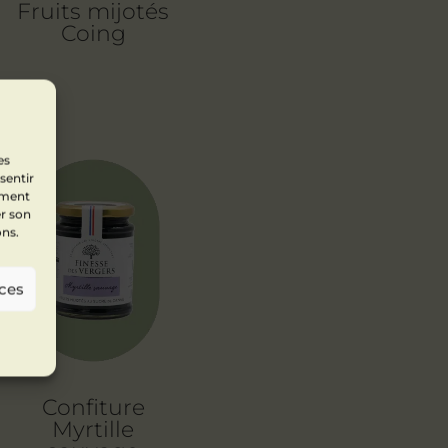
Fruits mijotés
Coing
es
sentir
ement
er son
ons.
nces
Confiture
Myrtille