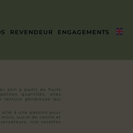
OS
REVENDEUR
ENGAGEMENTS
c soin à partir de fruits
etites quantités, elles
ne texture généreuse qui
l allié à une passion pour
ts mûrs, sucre de canne et
servateurs, nos recettes