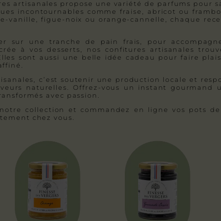
s artisanales propose une variété de parfums pour sat
ues incontournables comme fraise, abricot ou framboi
ire-vanille, figue-noix ou orange-cannelle, chaque rece
ner sur une tranche de pain frais, pour accompag
rée à vos desserts, nos confitures artisanales trou
les sont aussi une belle idée cadeau pour faire plai
ffiné.
rtisanales, c’est soutenir une production locale et res
saveurs naturelles. Offrez-vous un instant gourmand 
 transformés avec passion.
 notre collection et commandez en ligne vos pots de c
ectement chez vous.