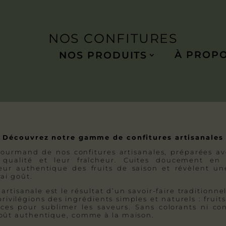
NOS CONFITURES
À PROP
NOS PRODUITS
Découvrez notre gamme de confitures artisanales
ourmand de nos confitures artisanales, préparées ave
 qualité et leur fraîcheur. Cuites doucement en p
eur authentique des fruits de saison et révèlent u
ai goût.
rtisanale est le résultat d’un savoir-faire traditionne
rivilégions des ingrédients simples et naturels : frui
ices pour sublimer les saveurs. Sans colorants ni con
goût authentique, comme à la maison.