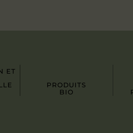
N ET
LLE
PRODUITS
BIO