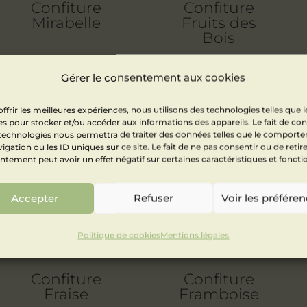
Confiture
Confiture
Mirabelle
Fruits des
Bois
Gérer le consentement aux cookies
ffrir les meilleures expériences, nous utilisons des technologies telles que l
s pour stocker et/ou accéder aux informations des appareils. Le fait de con
 technologies nous permettra de traiter des données telles que le comport
igation ou les ID uniques sur ce site. Le fait de ne pas consentir ou de retir
tement peut avoir un effet négatif sur certaines caractéristiques et foncti
Accepter
Refuser
Voir les préfére
Politique de cookies
Mentions légales
Confiture
Confiture
Fraise
Framboise