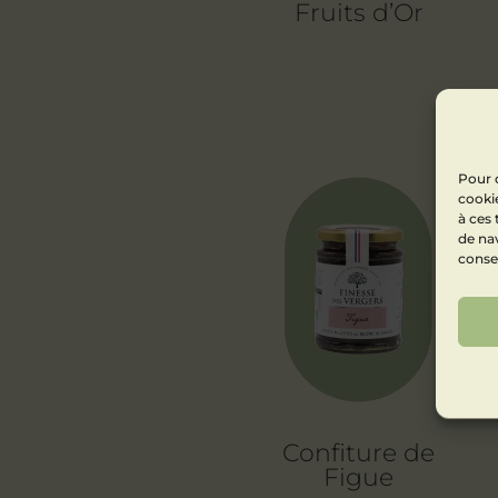
Fruits d’Or
Pour o
cookie
à ces
de nav
consen
Confiture de
Figue