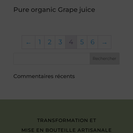
Pure organic Grape juice
←
1
2
3
4
5
6
→
Commentaires récents
TRANSFORMATION ET
MISE EN BOUTEILLE ARTISANALE