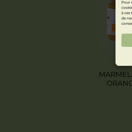
Pour o
cookie
à ces
de nav
consen
MARMEL
ORAN