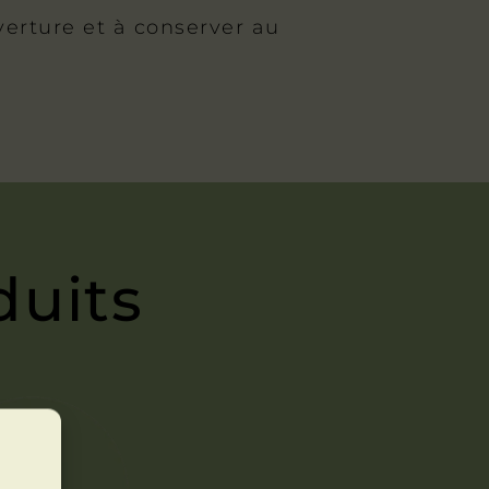
rture et à conserver au
duits