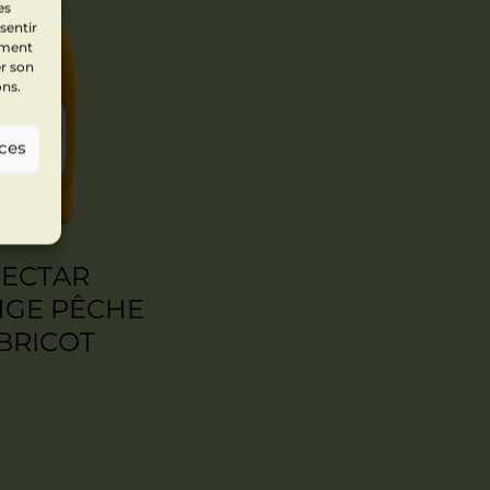
es
sentir
ement
er son
ons.
nces
ECTAR
GE PÊCHE
BRICOT