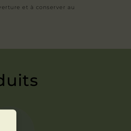
rture et à conserver au
duits