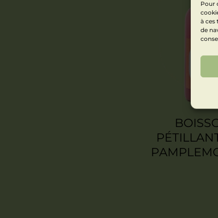
Pour o
cookie
à ces
de nav
consen
BOISS
PÉTILLAN
PAMPLEM