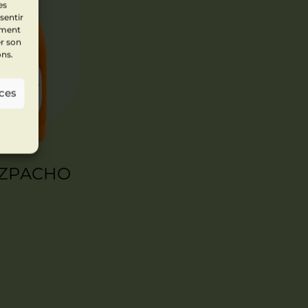
es
sentir
ement
er son
ons.
nces
ZPACHO