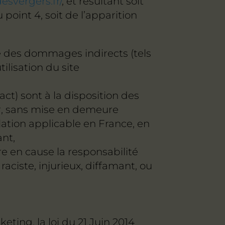
esvergers.fr/
, et résultant soit
point 4, soit de l’apparition
 des dommages indirects (tels
ilisation du site
ct) sont à la disposition des
er, sans mise en demeure
lation applicable en France, en
ant,
e en cause la responsabilité
aciste, injurieux, diffamant, ou
ing, la loi du 21 Juin 2014