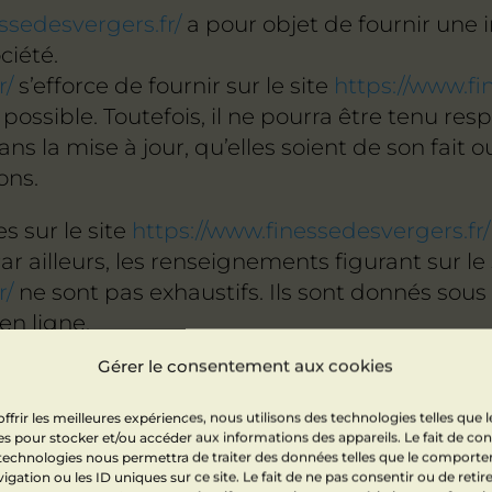
ssedesvergers.fr/
a pour objet de fournir une
ciété.
r/
s’efforce de fournir sur le site
https://www.fi
possible. Toutefois, il ne pourra être tenu res
s la mise à jour, qu’elles soient de son fait o
ons.
s sur le site
https://www.finessedesvergers.fr/
ar ailleurs, les renseignements figurant sur le 
r/
ne sont pas exhaustifs. Ils sont donnés sous
en ligne.
Gérer le consentement aux cookies
sur les données techniques.
aScript.
ffrir les meilleures expériences, nous utilisons des technologies telles que l
s pour stocker et/ou accéder aux informations des appareils. Le fait de con
 technologies nous permettra de traiter des données telles que le comport
tenu responsable de dommages matériels liés à l
igation ou les ID uniques sur ce site. Le fait de ne pas consentir ou de retir