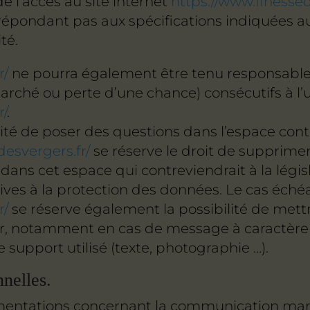
 de l’accès au site internet
https://www.finessed
 répondant pas aux spécifications indiquées au 
té.
r/
ne pourra également être tenu responsable
ché ou perte d’une chance) consécutifs à l’ut
r/
.
lité de poser des questions dans l’espace conta
desvergers.fr/
se réserve le droit de supprim
dans cet espace qui contreviendrait à la légis
atives à la protection des données. Le cas éché
r/
se réserve également la possibilité de mettr
teur, notamment en cas de message à caractère r
 support utilisé (texte, photographie …).
nelles.
mentations concernant la communication market